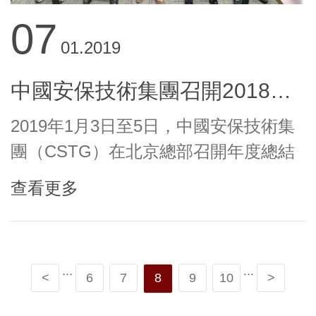
07
01.2019
中國安保技術集團召開2018年度總結大會
2019年1月3日至5日，中國安保技術集
團（CSTG）在北京總部召開年度總結
大會，北京總部全體人員和海外分支機
查看更多
構負責人共25人參加會議。這次會議，
既有充分的研討，又有激烈的碰撞，還
有深刻的思考，內容豐富，針對性強，
...
...
含金量...
<
6
7
8
9
10
>