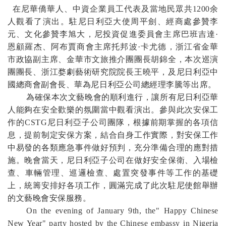
在尼華僑華人、中資企業員工代表及當地民眾共1200余
人觀看了演出。
駐尼日利亞大使周平劍、經商處參贊李
元、文化參贊李旭大，尼投資促進委員會主席巴班吉達·
恩顧羅杰、阿布賈商會主席托邦波·卡尤德，浙江省金華
市政協副主席、金華市文旅推介團團長胡錦全，本次巡演
團團長、浙江婺劇藝術研究院院長王曉平，及尼日利亞中
國總商會副會長、華為尼日利亞公司總經理李騰等出席。
為確保本次文藝晚會的順利進行，讓所有尼日利亞華
人能夠在安全歡樂的氛圍當中觀看演出。
參與此次安保工
作的CSTG尼日利亞子公司團隊，根據前期掌握的各項信
息，提前制定安保方案，結合自身工作實際，對安保工作
中易發的各類應急事件做好預判，充分準備合理的應對措
施。
晚會當天，尼日利亞子公司在做好安全保衛、入場檢
查、車輛管理、巡邏檢查、處置突發事件等工作的基礎
上，統籌安排好各項工作，圓滿完成了此次駐尼使館舉辦
的文藝晚會安保服務。
On the
evening of January 9
th
, the" Happy Chinese
New Year" party hosted by the Chinese embassy
in
Nigeria